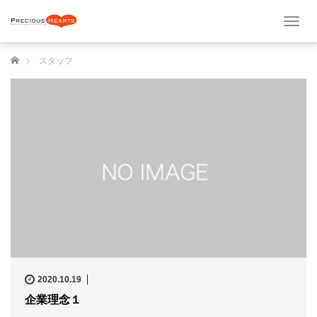
T
o
g
ホーム
スタッフ
g
l
e
n
a
v
i
g
a
t
i
o
n
2020.10.19
企業理念１